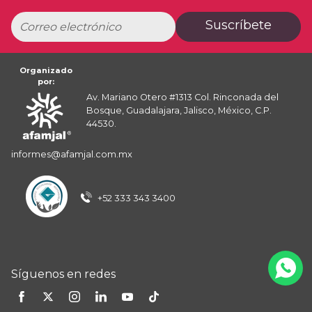
Suscríbete
Organizado
por:
Av. Mariano Otero #1313 Col. Rinconada del
Bosque, Guadalajara, Jalisco, México, C.P.
44530.
informes@afamjal.com.mx
+52 333 343 3400
Síguenos en redes