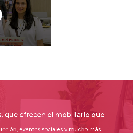
 que ofrecen el mobiliario que
rucción, eventos sociales y mucho más.