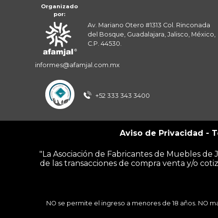
Organizado
por:
Av. Mariano Otero #1313 Col. Rinconada
del Bosque, Guadalajara, Jalisco, México,
C.P. 44530.
informes@afamjal.com.mx
+52 333 343 3400
Aviso de Privacidad
-
T
"La Asociación de Fabricantes de Muebles de J
de las transacciones de compra venta y/o cotiz
NO se permite el ingreso a menores de 18 años. NO ma