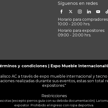
Síguenos en redes
Horario para compradores
10:00 - 20:00 hrs.
Horario para expositores:
09:00 - 20:00 hrs.
érminos y condiciones
| Expo Mueble Internacional
alisco AC a través de expo mueble internacional y tecn
aciones realizadas durante sus eventos, estas son total r
expositores."
Restricciones
scotas (excepto perros guía con su debida documentación). La toma 
expositor. Prohibido el ingreso con ropa deportiva.