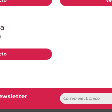
cto
Ve
ña
cto
ewsletter