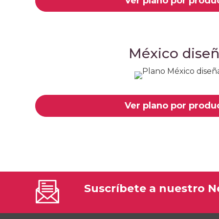
Ver plano por produ
México dise
Ver plano por produ
Suscríbete a nuestro N