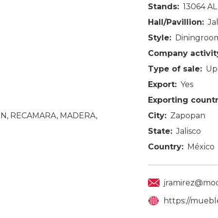
Stands:
13064 AL
Hall/Pavillion:
Ja
Style:
Diningroo
Company activit
Type of sale:
Up
Export:
Yes
Exporting countr
City:
Zapopan
N, RECAMARA, MADERA,
State:
Jalisco
Country:
México
jramirez@mo
https://muebl