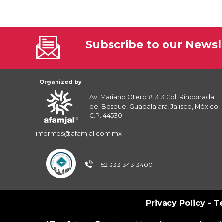
Subscribe to our Newsl
Organized by
Av. Mariano Otero #1313 Col. Rinconada
del Bosque, Guadalajara, Jalisco, México,
C.P. 44530.
informes@afamjal.com.mx
+52 333 343 3400
Privacy Policy
-
T