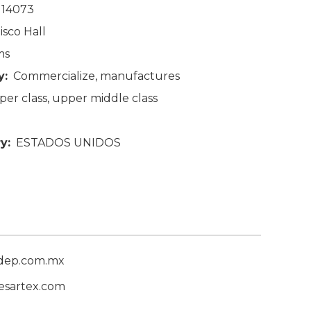
 14073
lisco Hall
ms
y:
Commercialize
, manufactures
per class
, upper middle class
y:
ESTADOS UNIDOS
dep.com.mx
esartex.com