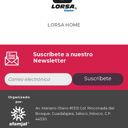
LORSA HOME
Suscríbete a nuestro
Newsletter
Suscríbete
Organizado
por:
Av. Mariano Otero #1313 Col. Rinconada del
Bosque, Guadalajara, Jalisco, México, C.P.
44530.